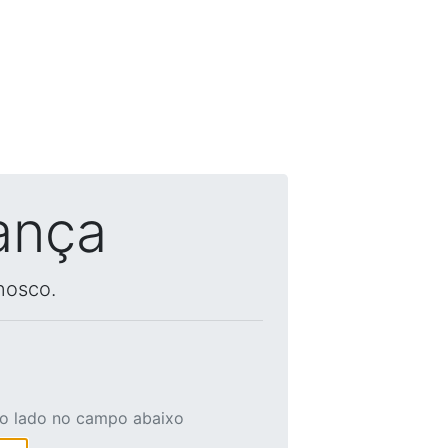
ança
nosco.
ao lado no campo abaixo