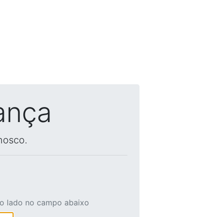
ança
nosco.
ao lado no campo abaixo