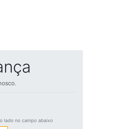
ança
nosco.
ao lado no campo abaixo