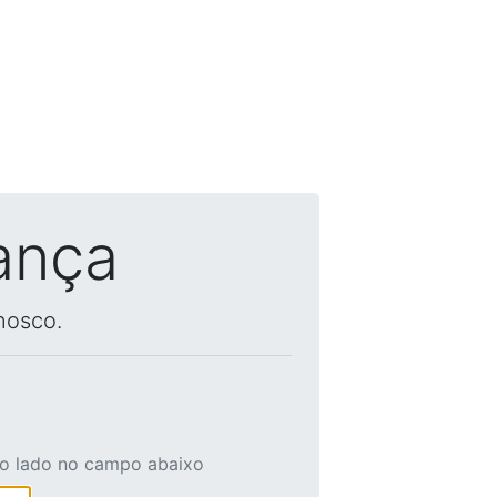
ança
nosco.
ao lado no campo abaixo